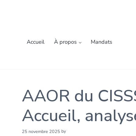
Passer au contenu principal
Skip to header left navigation
Skip to header right navigation
Skip to site footer
Accueil
À propos
Mandats
AAOR du CISSS
Accueil, analys
by
25 novembre 2025