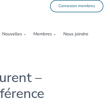
Connexion membres
Nouvelles
Membres
Nous joindre
ent communautaire du Kamourask
urent –
éférence