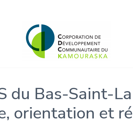
Corporation de développem
Forte de ses communautés
 du Bas-Saint-La
e, orientation et r