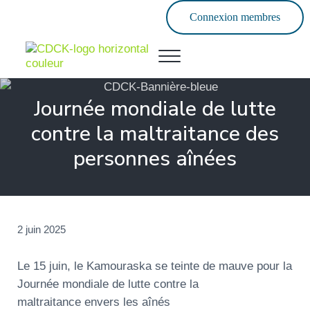
Passer au contenu principal
Skip to header left navigation
Skip to header right navigation
Skip to site footer
Connexion membres
Menu
Forte de ses communautés
Corporation de développement communauta
Journée mondiale de lutte
contre la maltraitance des
personnes aînées
2 juin 2025
Le 15 juin, le Kamouraska se teinte de mauve pour la
Journée mondiale de lutte contre la
maltraitance envers les aînés